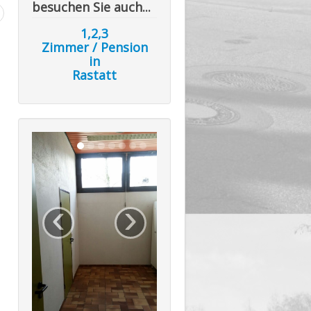
besuchen Sie auch...
1,2,3
Zimmer / Pension
in
Rastatt
‹
›