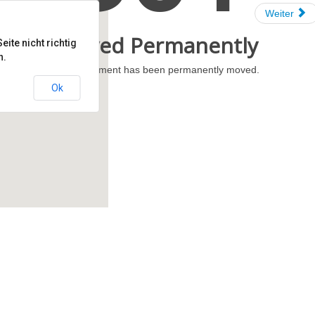
Weiter
Moved Permanently
ite nicht richtig
n.
The document has been permanently moved.
Ok